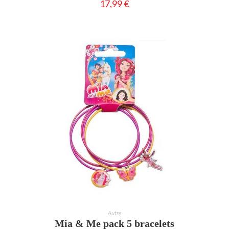
17,99
€
AJOUTER AU PANIER
Autre
Mia & Me pack 5 bracelets