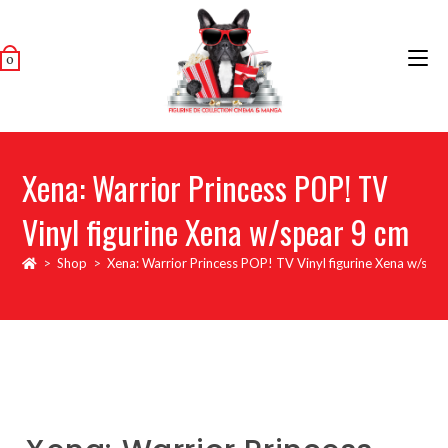
0
Xena: Warrior Princess POP! TV
Vinyl figurine Xena w/spear 9 cm
>
Shop
>
Xena: Warrior Princess POP! TV Vinyl figurine Xena w/spe