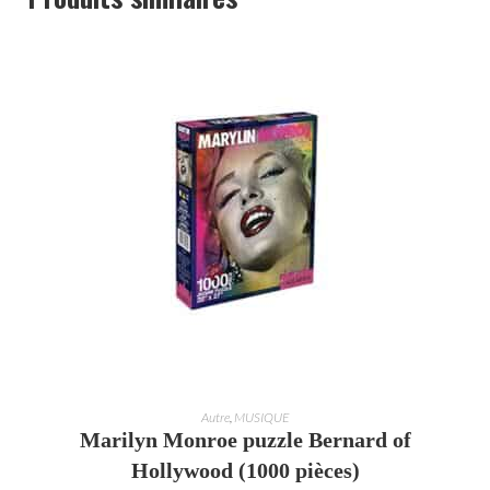
AJOUTER AU PANIER
Autre
,
MUSIQUE
Marilyn Monroe puzzle Bernard of
Hollywood (1000 pièces)