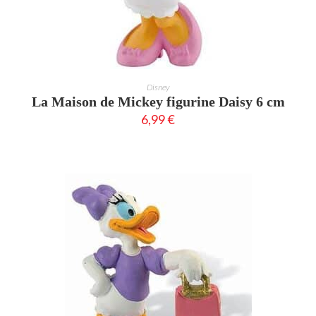
AJOUTER AU PANIER
Disney
La Maison de Mickey figurine Daisy 6 cm
6,99
€