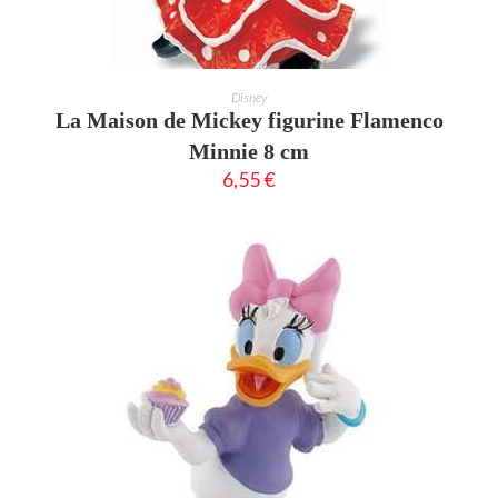
AJOUTER AU PANIER
Disney
La Maison de Mickey figurine Flamenco
Minnie 8 cm
6,55
€