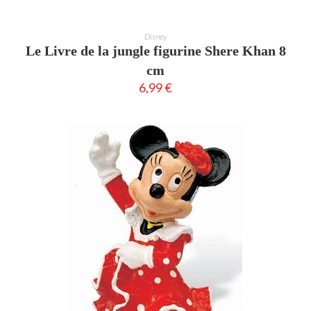
AJOUTER AU PANIER
Disney
Le Livre de la jungle figurine Shere Khan 8
cm
6,99
€