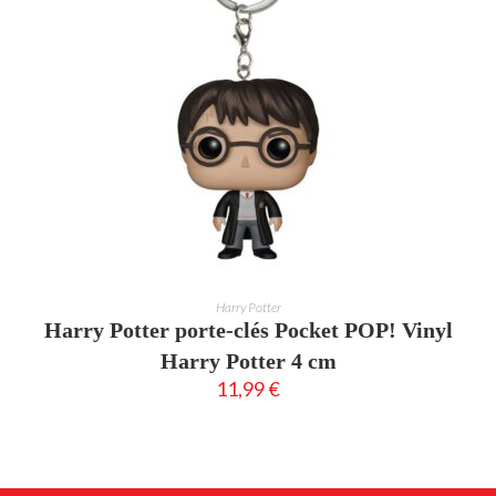
AJOUTER AU PANIER
Harry Potter
Harry Potter porte-clés Pocket POP! Vinyl
Harry Potter 4 cm
11,99
€