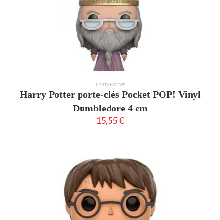
AJOUTER AU PANIER
Harry Potter
Harry Potter porte-clés Pocket POP! Vinyl
Dumbledore 4 cm
15,55
€