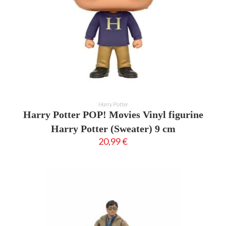
AJOUTER AU PANIER
Harry Potter
Harry Potter POP! Movies Vinyl figurine
Harry Potter (Sweater) 9 cm
20,99
€