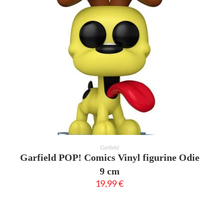
AJOUTER AU PANIER
Garfield
Garfield POP! Comics Vinyl figurine Odie
9 cm
19,99
€