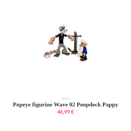
AJOUTER AU PANIER
Divers
Popeye figurine Wave 02 Poopdeck Pappy
46,99
€