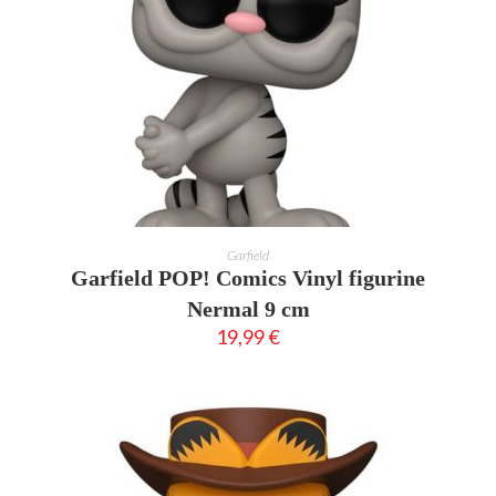
AJOUTER AU PANIER
Garfield
Garfield POP! Comics Vinyl figurine
Nermal 9 cm
19,99
€