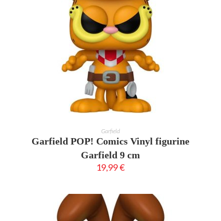
AJOUTER AU PANIER
Garfield
Garfield POP! Comics Vinyl figurine
Garfield 9 cm
19,99
€