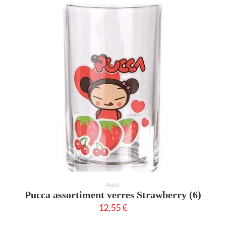
AJOUTER AU PANIER
Autre
Pucca assortiment verres Strawberry (6)
12,55
€