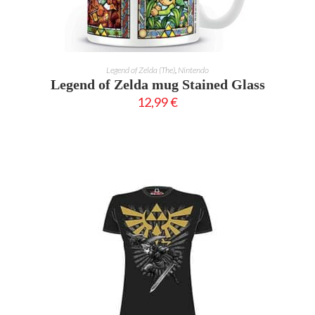
AJOUTER AU PANIER
Legend of Zelda (The)
,
Nintendo
Legend of Zelda mug Stained Glass
12,99
€