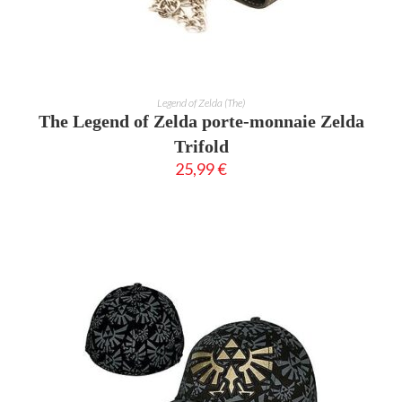
AJOUTER AU PANIER
Legend of Zelda (The)
The Legend of Zelda porte-monnaie Zelda
Trifold
25,99
€