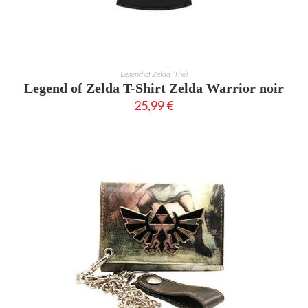
Ce
produit
CHOIX DES OPTIONS
Legend of Zelda (The)
a
Legend of Zelda T-Shirt Zelda Warrior noir
plusieurs
variations.
25,99
€
Les
options
peuvent
être
choisies
sur
la
page
du
produit