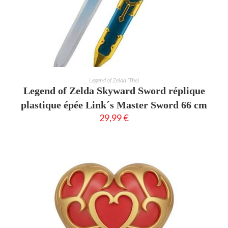
AJOUTER AU PANIER
Legend of Zelda (The)
Legend of Zelda Skyward Sword réplique
plastique épée Link´s Master Sword 66 cm
29,99
€