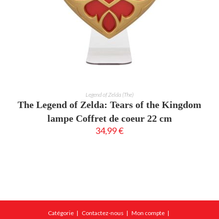
AJOUTER AU PANIER
Legend of Zelda (The)
The Legend of Zelda: Tears of the Kingdom
lampe Coffret de coeur 22 cm
34,99
€
Catégorie
Contactez-nous
Mon compte