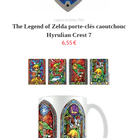
AJOUTER AU PANIER
Legend of Zelda (The)
The Legend of Zelda porte-clés caoutchouc
Hyrulian Crest 7
6,55
€