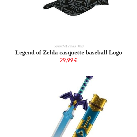
AJOUTER AU PANIER
Legend of Zelda (The)
Legend of Zelda casquette baseball Logo
29,99
€