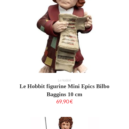
AJOUTER AU PANIER
Le Hobbit
Le Hobbit figurine Mini Epics Bilbo
Baggins 10 cm
69,90
€