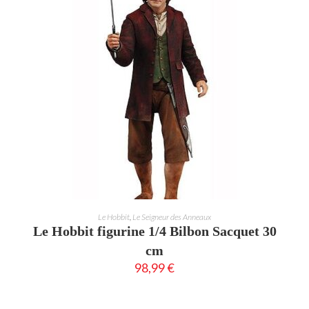
AJOUTER AU PANIER
Le Hobbit
,
Le Seigneur des Anneaux
Le Hobbit figurine 1/4 Bilbon Sacquet 30
cm
98,99
€