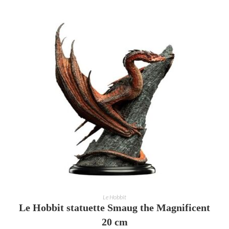
AJOUTER AU PANIER
Le Hobbit
Le Hobbit statuette Smaug the Magnificent
20 cm