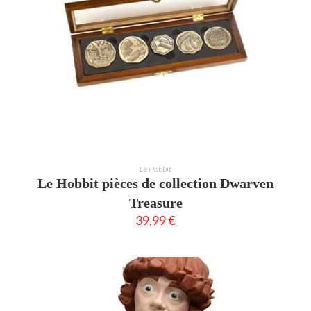
AJOUTER AU PANIER
Le Hobbit
Le Hobbit pièces de collection Dwarven
Treasure
39,99
€