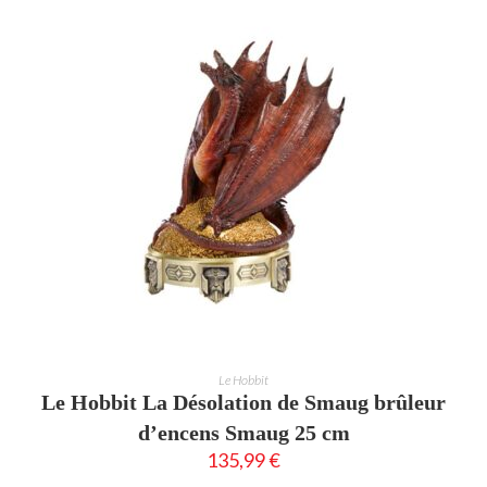
AJOUTER AU PANIER
Le Hobbit
Le Hobbit La Désolation de Smaug brûleur
d’encens Smaug 25 cm
135,99
€